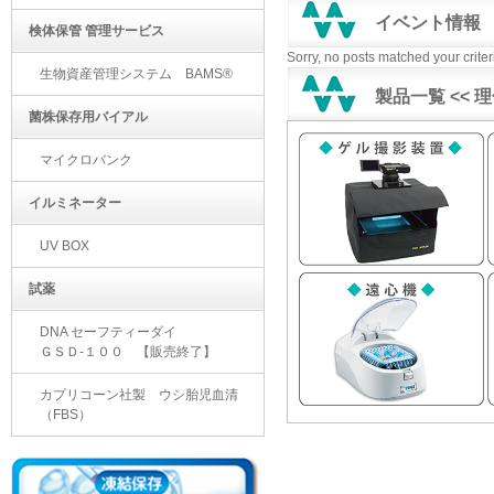
イベント情報
検体保管 管理サービス
Sorry, no posts matched your criter
生物資産管理システム BAMS®
製品一覧 << 
菌株保存用バイアル
マイクロバンク
イルミネーター
UV BOX
試薬
DNA セーフティーダイ
ＧＳＤ-１００ 【販売終了】
カプリコーン社製 ウシ胎児血清
（FBS）