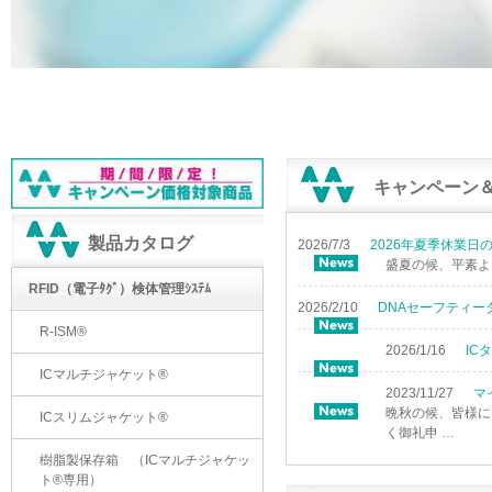
キャンペーン
製品カタログ
2026/7/3
2026年夏季休業日
盛夏の候、平素よ
RFID（電子ﾀｸﾞ）検体管理ｼｽﾃﾑ
2026/2/10
DNAセーフティー
R-ISM®
2026/1/16
IC
ICマルチジャケット®
2023/11/27
マ
晩秋の候、皆様に
ICスリムジャケット®
く御礼申 …
樹脂製保存箱 （ICマルチジャケッ
ト®専用）